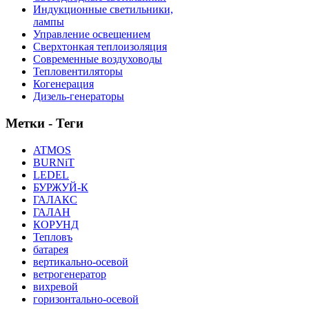
Индукционные светильники,
лампы
Управление освещением
Сверхтонкая теплоизоляция
Современные воздуховоды
Тепловентиляторы
Когенерация
Дизель-генераторы
Метки - Теги
ATMOS
BURNiT
LEDEL
БУРЖУЙ-К
ГАЛАКС
ГАЛАН
КОРУНД
Тепловъ
батарея
вертикально-осевой
ветрогенератор
вихревой
горизонтально-осевой