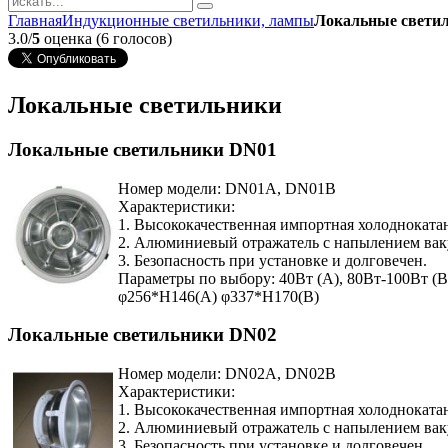
Главная
Индукционные светильники, лампы
Локальные свети
3.0/
5
оценка (6 голосов)
Локальные светильники
Локальные светильники DN01
Номер модели: DN01A, DN01B
Характеристики:
1. Высококачественная импортная холоднокатан
2. Алюминиевый отражатель с напылением вак
3. Безопасность при установке и долговечен.
Параметры по выбору: 40Вт (A), 80Вт-100Вт (B)
φ256*H146(A) φ337*H170(B)
Локальные светильники DN02
Номер модели: DN02A, DN02B
Характеристики:
1. Высококачественная импортная холоднокатан
2. Алюминиевый отражатель с напылением вак
3. Безопасность при установке и долговечен.