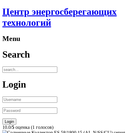
Центр энергосберегающих
технологий
Menu
Search
Login
10.0/
5
оценка (1 голосов)