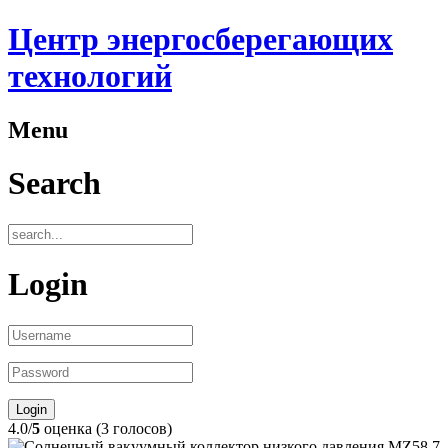
Центр энергосберегающих
технологий
Menu
Search
Login
4.0/
5
оценка (3 голосов)