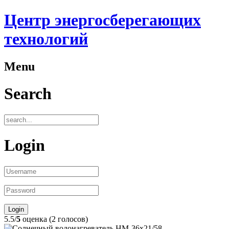
Центр энергосберегающих
технологий
Menu
Search
Login
5.5/
5
оценка (2 голосов)