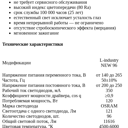
не требует сервисного обслуживания
высокий индекс цветопередачи (80 Ra)
срок службы 100 000 часов (25 лет)
естественный свет исключает усталость глаз
время непрерывной работы — не ограничено
отсутствие стробоскопического эффекта (мерцания)
мгновенное зажигание
Технические характеристики
L-industry
Модификации
NEW 96
Напряжение питания переменного тока, В
от 140 до 265
Частота, Гц
50±10%
Напряжение питания постоянного тока, В
от 200 до 250
Рабочий ток светодиодов, мА
350
Коэффициент мощности драйвера, cos q
≥0,9
Потребляемая мощность, Вт
120
Марка светодиода
OSRAM
Светоотдача с одного светодиода, Лм
121
Количество светодиодов, шт.
96
Общий световой поток, Лм
11616
Цветовая температура, °К
4500-6000