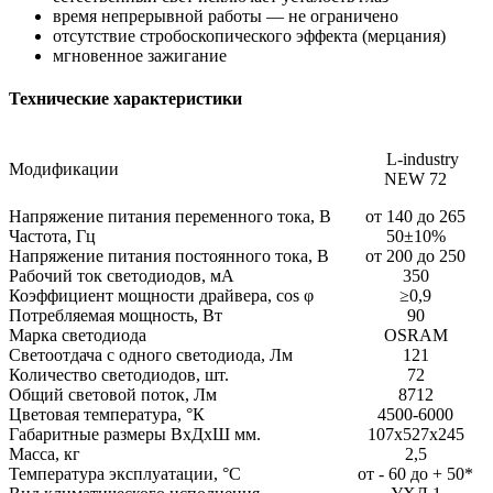
время непрерывной работы — не ограничено
отсутствие стробоскопического эффекта (мерцания)
мгновенное зажигание
Технические характеристики
L-industry
Модификации
NEW 72
Напряжение питания переменного тока, В
от 140 до 265
Частота, Гц
50±10%
Напряжение питания постоянного тока, В
от 200 до 250
Рабочий ток светодиодов, мА
350
Коэффициент мощности драйвера, cos φ
≥0,9
Потребляемая мощность, Вт
90
Марка светодиода
OSRAM
Светоотдача с одного светодиода, Лм
121
Количество светодиодов, шт.
72
Общий световой поток, Лм
8712
Цветовая температура, °К
4500-6000
Габаритные размеры ВхДхШ мм.
107х527х245
Масса, кг
2,5
Температура эксплуатации, °С
от - 60 до + 50*