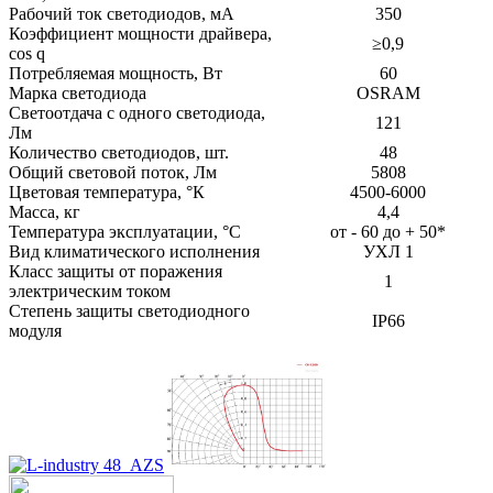
Рабочий ток светодиодов, мА
350
Коэффициент мощности драйвера,
≥0,9
cos q
Потребляемая мощность, Вт
60
Марка светодиода
OSRAM
Светоотдача с одного светодиода,
121
Лм
Количество светодиодов, шт.
48
Общий световой поток, Лм
5808
Цветовая температура, °К
4500-6000
Масса, кг
4,4
Температура эксплуатации, °С
от - 60 до + 50*
Вид климатического исполнения
УХЛ 1
Класс защиты от поражения
1
электрическим током
Степень защиты светодиодного
IP66
модуля