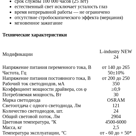
срок службы 100 000 часов (25 лет)
естественный свет исключает усталость глаз
время непрерывной работы — не ограничено
отсутствие стробоскопического эффекта (мерцания)
мгновенное зажигание
Технические характеристики
L-industry NEW
Модификации
24
Напряжение питания переменного тока, В
от 140 до 265
Частота, Гц
50±10%
Напряжение питания постоянного тока, В
от 200 до 250
Рабочий ток светодиодов, мА
350
Коэффициент мощности драйвера, cos φ
≥0,9
Потребляемая мощность, Вт
30
Марка светодиода
OSRAM
Светоотдача с одного светодиода, Лм
121
Количество светодиодов, шт.
24
Общий световой поток, Лм
2904
Цветовая температура, °К
4500-6000
Масса, кг
2,5
Температура эксплуатации, °С
от - 60 до + 50*