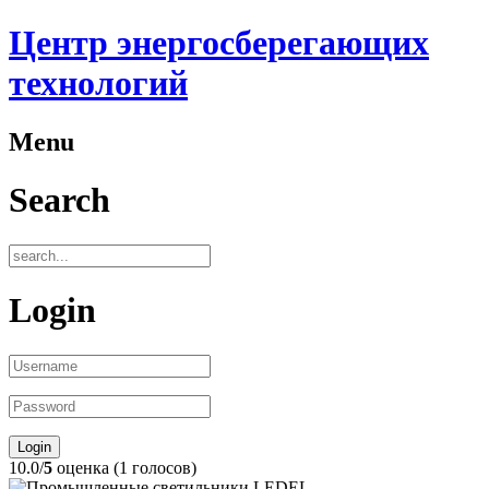
Центр энергосберегающих
технологий
Menu
Search
Login
10.0/
5
оценка (1 голосов)