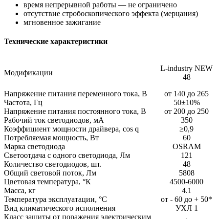
время непрерывной работы — не ограничено
отсутствие стробоскопического эффекта (мерцания)
мгновенное зажигание
Технические характеристики
L-industry NEW
Модификации
48
Напряжение питания переменного тока, В
от 140 до 265
Частота, Гц
50±10%
Напряжение питания постоянного тока, В
от 200 до 250
Рабочий ток светодиодов, мА
350
Коэффициент мощности драйвера, cos q
≥0,9
Потребляемая мощность, Вт
60
Марка светодиода
OSRAM
Светоотдача с одного светодиода, Лм
121
Количество светодиодов, шт.
48
Общий световой поток, Лм
5808
Цветовая температура, °К
4500-6000
Масса, кг
4.1
Температура эксплуатации, °С
от - 60 до + 50*
Вид климатического исполнения
УХЛ 1
Класс защиты от поражения электрическим