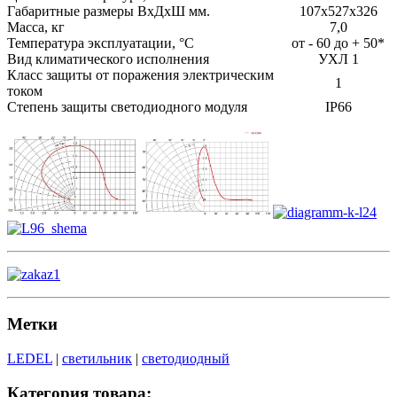
Габаритные размеры ВхДхШ мм.
107х527х326
Масса, кг
7,0
Температура эксплуатации, °С
от - 60 до + 50*
Вид климатического исполнения
УХЛ 1
Класс защиты от поражения электрическим
1
током
Степень защиты светодиодного модуля
IP66
Метки
LEDEL
|
светильник
|
светодиодный
Категория товара: