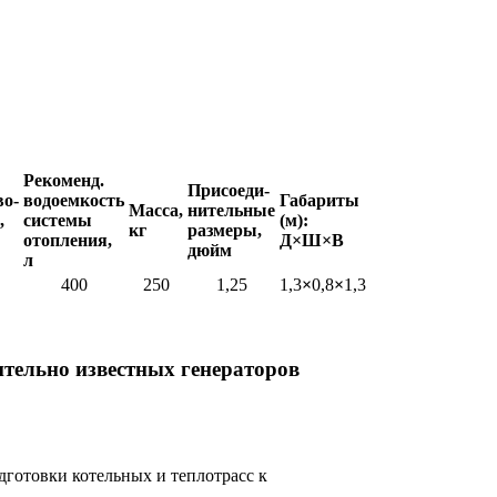
Рекоменд.
Присоеди-
во-
водоемкость
Габариты
Масса,
нительные
,
системы
(м):
кг
размеры,
отопления,
Д×Ш
×В
дюйм
л
400
250
1,25
1,3
×
0,8
×
1,3
тельно известных генераторов
готовки котельных и теплотрасс к