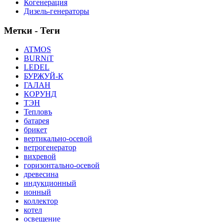
Когенерация
Дизель-генераторы
Метки - Теги
ATMOS
BURNiT
LEDEL
БУРЖУЙ-К
ГАЛАН
КОРУНД
ТЭН
Тепловъ
батарея
брикет
вертикально-осевой
ветрогенератор
вихревой
горизонтально-осевой
древесина
индукционный
ионный
коллектор
котел
освещение