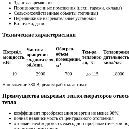
Здания-«времянки»
Производственные помещения (цехи, гаражи, склады)
Сельскохозяйственные объекты (теплицы)
Передвижные нагревательные установки
Коттеджи, дачи
Технические характеристики
Обогрев.
Частота
Потребл.
Тем-ра
Теплопроиз
объем
вращения
мощность,
теплонос-
дительность
помещений,
эл.двигателя,
кВт
ля, °C
ккал/час
3
об./мин.
м
19
2900
700
до 115
18000
Напряжение 380 В, режим работы: автомат
Преимущества вихревых теплогенераторов относи
тепла
коэффициент преобразования энергии не менее 98%!
полная независимость от центрального отопления
отпадает необходимость ежегодной профилактической под
отопительному сезону