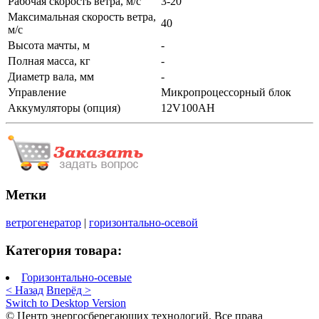
Рабочая скорость ветра, м/с
3-20
Максимальная скорость ветра,
40
м/с
Высота мачты, м
-
Полная масса, кг
-
Диаметр вала, мм
-
Управление
Микропроцессорный блок
Аккумуляторы (опция)
12V100AH
Метки
ветрогенератор
|
горизонтально-осевой
Категория товара:
Горизонтально-осевые
< Назад
Вперёд >
Switch to Desktop Version
© Центр энергосберегающих технологий. Все права