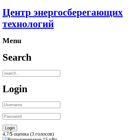
Центр энергосберегающих
технологий
Menu
Search
Login
4.7/
5
оценка (3 голосов)